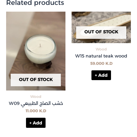
Related products
OUT OF STOCK
Wood
W15 natural teak wood
59.000
K.D
+ Add
OUT OF STOCK
Wood
W09 خشب الصاج الطبيعي
11.000
K.D
+ Add