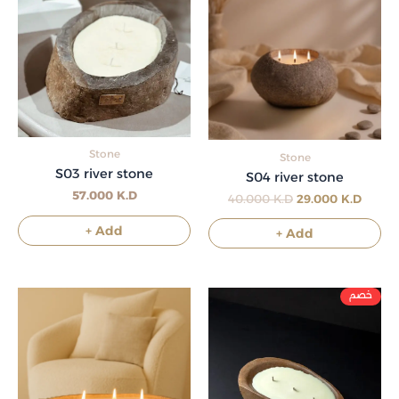
was:
is:
40.000 د.ك.
Stone
Stone
S03 river stone
S04 river stone
57.000
K.D
40.000
K.D
29.000
K.D
+ Add
+ Add
Original
Curre
price
price
was:
is:
47.000 د.ك.