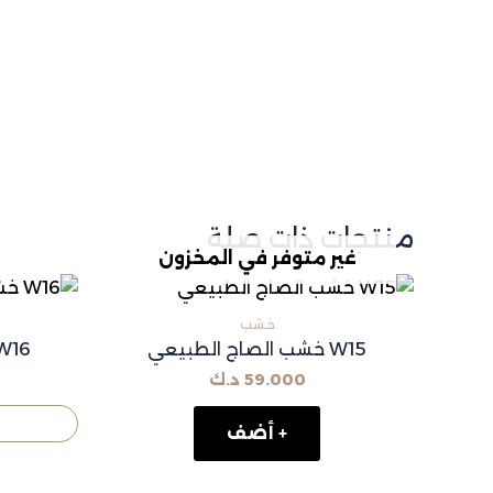
منتجات ذات صلة
غير متوفر في المخزون
خشب
W15 خشب الصاج الطبيعي
W16 خشب الصاج الطب
59.000
د.ك
+ أضف