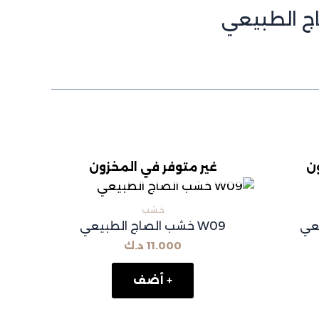
ون
غير متوفر في المخزون
خشب
W09 خشب الصاج الطبيعي
11.000
د.ك
+ أضف