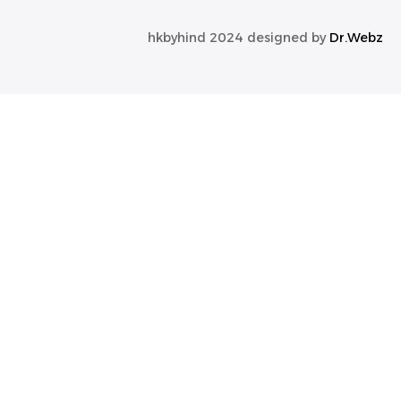
hkbyhind
2024 designed by
Dr.Webz
عربة التسوق
There are no products in the cart!
استمرار التسوق
الرئيسية
خشب
حجر
مصابيح طاولة
تواصل معنا
الرئيسية
خشب
حجر
مصابيح طاولة