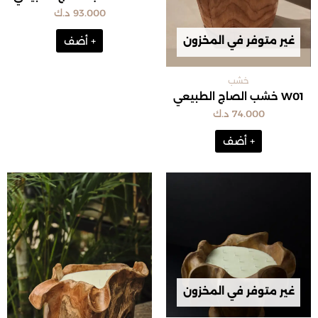
93.000
د.ك
غير متوفر في المخزون
+ أضف
خشب
W01 خشب الصاج الطبيعي
74.000
د.ك
+ أضف
غير متوفر في المخزون