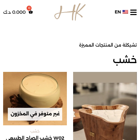
خطي
لى
EN
0.000
د.ك
لمحتوى
تشيكلة من المنتجات المميزة
خشب
غير متوفر في المخزون
خشب
W02 خشب الصاج الطبيعي